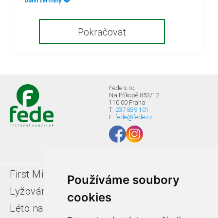
Další termíny
Pokračovat
Fede s.r.o.
Na Příkopě 853/12
110 00 Praha
T:
237 839 101
E:
fede@fede.cz
First Minute
Last minute
Používáme soubory
Lyžování v Itálii
Léto u moře
cookies
Léto na horách
Free ski zájezdy