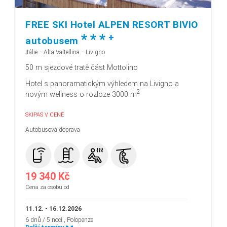
FREE SKI Hotel ALPEN RESORT BIVIO
*
*
*
+
autobusem
-
-
Itálie
Alta Valtellina
Livigno
50 m sjezdové tratě část Mottolino
Hotel s panoramatickým výhledem na Livigno a
2
novým wellness o rozloze 3000 m
SKIPAS V CENĚ
Autobusová doprava
19 340 Kč
Cena za osobu od
11.12. - 16.12.2026
6 dnů / 5 nocí
, Polopenze