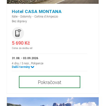
Hotel CASA MONTANA
-
-
Itálie
Dolomity
Cortina d´Ampezzo
Bez dopravy
5 690 Kč
Cena za osobu od
31.08. - 03.09.2026
4 dny / 3 noci
, Polopenze
Další termíny
Pokračovat