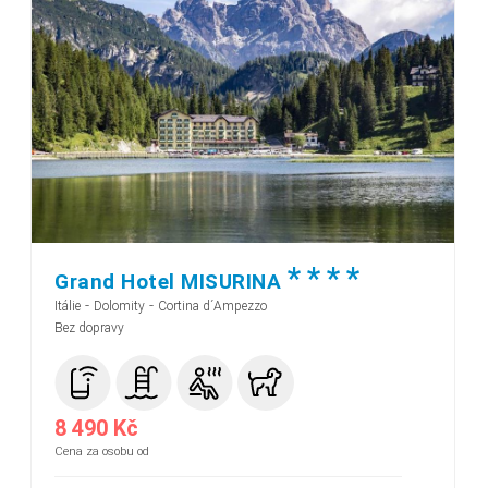
*
*
*
*
Grand Hotel MISURINA
-
-
Itálie
Dolomity
Cortina d´Ampezzo
Bez dopravy
8 490 Kč
Cena za osobu od