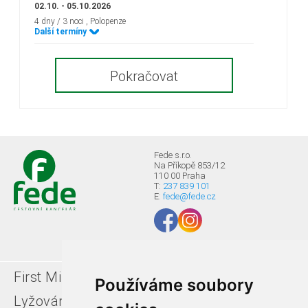
02.10. - 05.10.2026
4 dny / 3 noci
, Polopenze
Další termíny
Pokračovat
Fede s.r.o.
Na Příkopě 853/12
110 00 Praha
T:
237 839 101
E:
fede@fede.cz
First Minute
Last minute
Používáme soubory
Lyžování v Itálii
Léto u moře