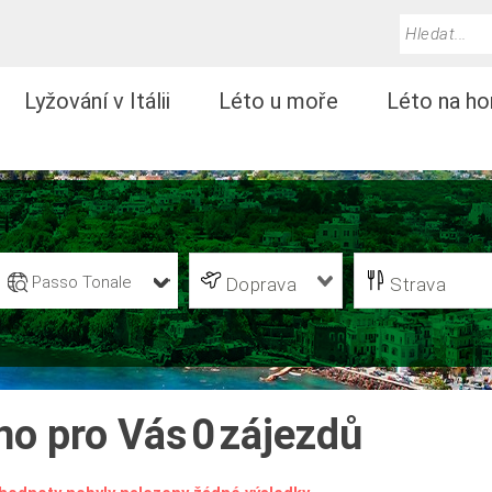
Lyžování v Itálii
Léto u moře
Léto na ho
Passo Tonale
Doprava
Strava
no pro Vás
0
zájezdů