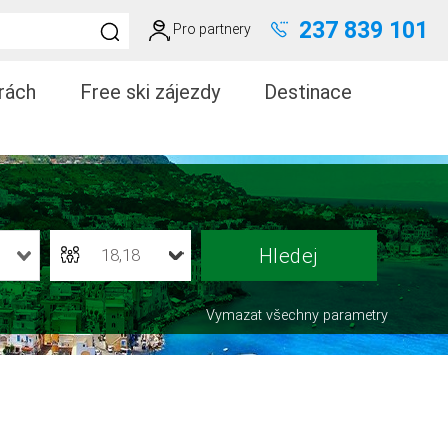
237 839 101
Pro partnery
rách
Free ski zájezdy
Destinace
18,18
Vymazat všechny parametry