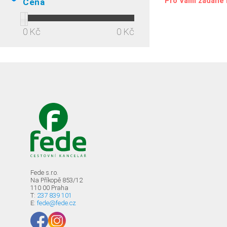
Pro Vámi zadané 
Cena
0 Kč
0 Kč
Fede s.r.o.
Na Příkopě 853/12
110 00 Praha
T:
237 839 101
E:
fede@fede.cz