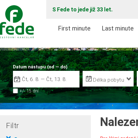
S Fede to jede již 33 let.
First minute
Last minute
Datum nástupu (od — do)
Délka pobytu
+/- 15 dní
Naleze
Filtr