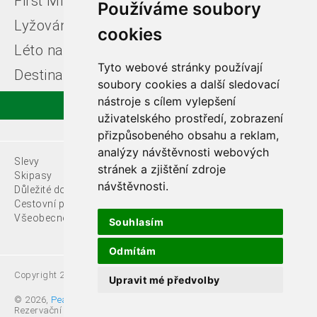
First Minute
Last minute
Používáme soubory
Lyžování v Itálii
Léto u moře
cookies
Léto na horách
Free ski zájezdy
Tyto webové stránky používají
Destinace
soubory cookies a další sledovací
nástroje s cílem vylepšení
uživatelského prostředí, zobrazení
přizpůsobeného obsahu a reklam,
analýzy návštěvnosti webových
Slevy
O nás
stránek a zjištění zdroje
Skipasy
návštěvnosti.
Důležité dokumenty
Kontakty
Cestovní pojištění
Všeobecné podmínky
Souhlasím
Odmítám
Copyright 2021 Fede, s.r.o.
Upravit mé předvolby
© 2026,
Pear s.r.o.
,
Rezervační systémy. All rights reserved.