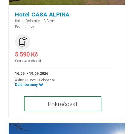
Hotel CASA ALPINA
-
-
Itálie
Dolomity
3 Cime
Bez dopravy
5 590 Kč
Cena za osobu od
16.09. - 19.09.2026
4 dny / 3 noci
, Polopenze
Další termíny
Pokračovat