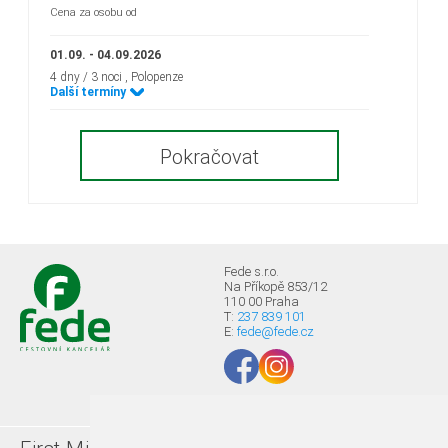
Cena za osobu od
01.09. - 04.09.2026
4 dny / 3 noci
, Polopenze
Další termíny
Pokračovat
Fede s.r.o.
Na Příkopě 853/12
110 00 Praha
T:
237 839 101
E:
fede@fede.cz