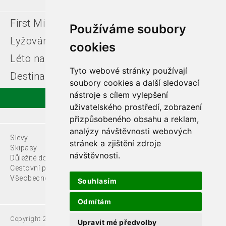
First Minute
Last minute
Používáme soubory
Lyžování v Itálii
Léto u moře
cookies
Léto na horách
Free ski zájezdy
Tyto webové stránky používají
Destinace
soubory cookies a další sledovací
nástroje s cílem vylepšení
uživatelského prostředí, zobrazení
přizpůsobeného obsahu a reklam,
analýzy návštěvnosti webových
Slevy
O nás
stránek a zjištění zdroje
Skipasy
návštěvnosti.
Důležité dokumenty
Kontakty
Cestovní pojištění
Všeobecné podmínky
Souhlasím
Odmítám
Copyright 2021 Fede, s.r.o.
Upravit mé předvolby