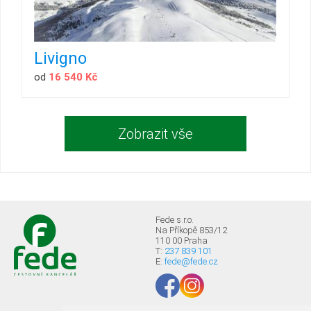
Livigno
od
16 540 Kč
Zobrazit vše
Fede s.r.o.
Na Příkopě 853/12
110 00 Praha
T:
237 839 101
E:
fede@fede.cz