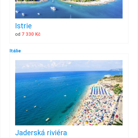
Istrie
od
7 330 Kč
Itálie
Jaderská riviéra