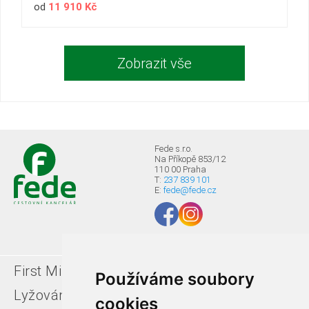
od
11 910 Kč
Zobrazit vše
Fede s.r.o.
Na Příkopě 853/12
110 00 Praha
T:
237 839 101
E:
fede@fede.cz
First Minute
Last minute
Používáme soubory
Lyžování v Itálii
Léto u moře
cookies