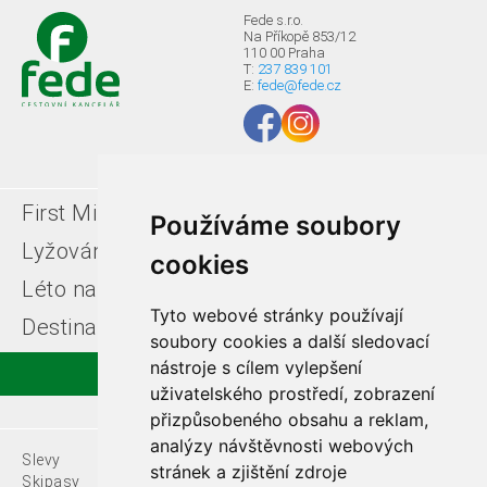
Fede s.r.o.
Na Příkopě 853/12
110 00 Praha
T:
237 839 101
E:
fede@fede.cz
First Minute
Last minute
Používáme soubory
Lyžování v Itálii
Léto u moře
cookies
Léto na horách
Free ski zájezdy
Tyto webové stránky používají
Destinace
soubory cookies a další sledovací
nástroje s cílem vylepšení
uživatelského prostředí, zobrazení
přizpůsobeného obsahu a reklam,
analýzy návštěvnosti webových
Slevy
O nás
stránek a zjištění zdroje
Skipasy