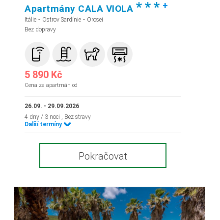
*
*
*
+
Apartmány CALA VIOLA
-
-
Itálie
Ostrov Sardínie
Orosei
Bez dopravy
5 890 Kč
Cena za apartmán od
26.09. - 29.09.2026
4 dny / 3 noci
, Bez stravy
Další termíny
Pokračovat