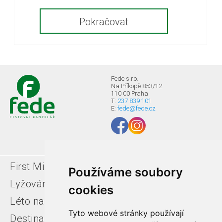
Pokračovat
Fede s.r.o.
Na Příkopě 853/12
110 00 Praha
T:
237 839 101
E:
fede@fede.cz
First Minute
Last minute
Používáme soubory
Lyžování v Itálii
Léto u moře
cookies
Léto na horách
Free ski zájezdy
Tyto webové stránky používají
Destinace