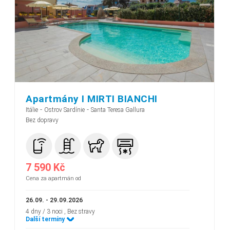
Apartmány I MIRTI BIANCHI
-
-
Itálie
Ostrov Sardínie
Santa Teresa Gallura
Bez dopravy
7 590 Kč
Cena za apartmán od
26.09. - 29.09.2026
4 dny / 3 noci
, Bez stravy
Další termíny