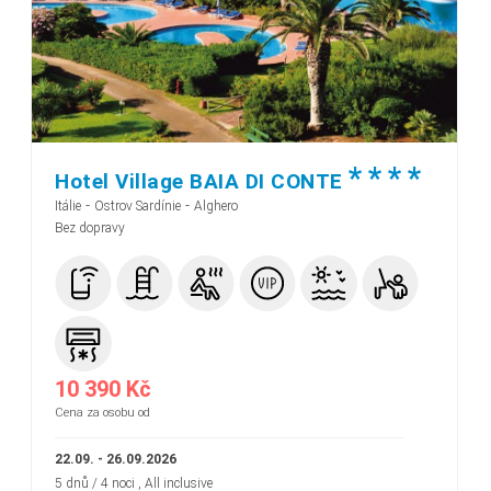
*
*
*
*
Hotel Village BAIA DI CONTE
-
-
Itálie
Ostrov Sardínie
Alghero
Bez dopravy
10 390 Kč
Cena za osobu od
22.09. - 26.09.2026
5 dnů / 4 noci
, All inclusive