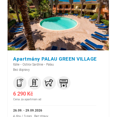
Apartmány PALAU GREEN VILLAGE
-
-
Itálie
Ostrov Sardínie
Palau
Bez dopravy
6 290 Kč
Cena za apartmán od
26.09. - 29.09.2026
4 dny / 3 noci
, Bez stravy