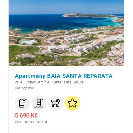
Apartmány BAIA SANTA REPARATA
-
-
Itálie
Ostrov Sardínie
Santa Teresa Gallura
Bez dopravy
5 690 Kč
Cena za apartmán od