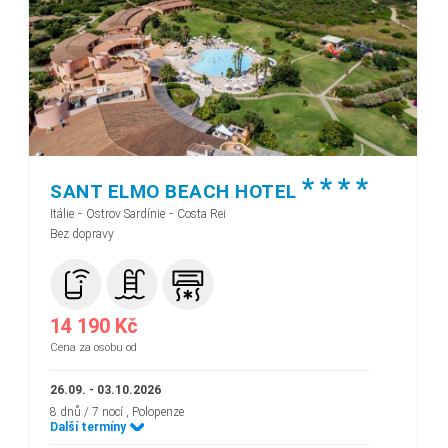
*
*
*
*
SANT ELMO BEACH HOTEL
-
-
Itálie
Ostrov Sardínie
Costa Rei
Bez dopravy
14 190 Kč
Cena za osobu od
26.09. - 03.10.2026
8 dnů / 7 nocí
, Polopenze
Další termíny