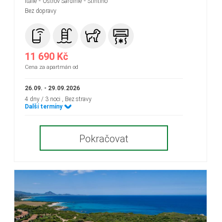
-
-
Itálie
Ostrov Sardínie
Stintino
Bez dopravy
11 690 Kč
Cena za apartmán od
26.09. - 29.09.2026
4 dny / 3 noci
, Bez stravy
Další termíny
Pokračovat