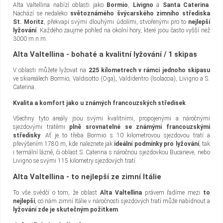
Alta Valtellina nabízí oblasti jako
Bormio
,
Livigno
a
Santa Caterina
.
Nachází se nedaleko
světoznámého švýcarského zimního střediska
St. Moritz
, překvapí svými dlouhými údolími, stvořenými pro to
nejlepší
lyžování
. Každého zaujme pohled na okolní hory, které jsou často vyšší než
3000 m.n.m.
Alta Valtellina - bohaté a kvalitní lyžování / 1 skipas
V oblasti můžete lyžovat na
225 kilometrech v rámci jednoho skipasu
ve skiareálech Bormio, Valdisotto (Oga), Valdidentro (Isolaccia), Livigno a S.
Caterina.
Kvalita a komfort jako u známých francouzských středisek
Všechny tyto areály jsou svými kvalitními, propojenými a náročnými
sjezdovými tratěmi
plně srovnatelné se známými francouzskými
středisky
. Ať je to třeba Bormio s 10 kilometrovou sjezdovou tratí a
převýšením 1780 m, kde naleznete jak
ideální podmínky pro lyžování
, tak
i termální lázně, či oblast S. Caterina s náročnou sjezdovkou Bucaneve, nebo
Livigno se svými 115 kilometry sjezdových tratí.
Alta Valtellina - to nejlepší ze zimní Itálie
To vše svědčí o tom, že oblast
Alta Valtellina
právem řadíme mezi
to
nejlepší
, co nám zimní Itálie v náročnosti sjezdových tratí může nabídnout a
lyžování zde je skutečným požitkem
.