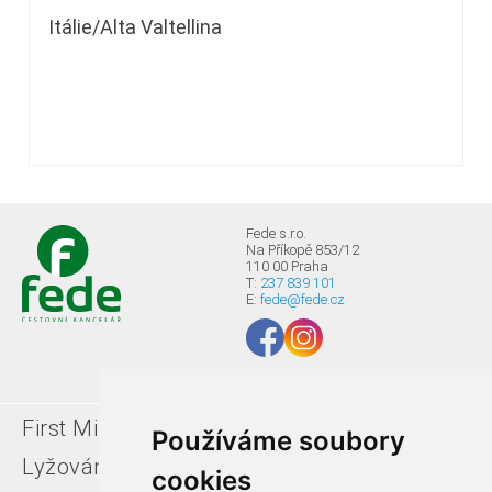
Itálie/Alta Valtellina
Fede s.r.o.
Na Příkopě 853/12
110 00 Praha
T:
237 839 101
E:
fede@fede.cz
First Minute
Last minute
Používáme soubory
Lyžování v Itálii
Léto u moře
cookies