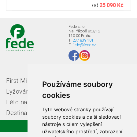
od
25 090 Kč
Fede s.r.o.
Na Příkopě 853/12
110 00 Praha
T:
237 839 101
E:
fede@fede.cz
First Minute
Last minute
Používáme soubory
Lyžování v Itálii
Léto u moře
cookies
Léto na horách
Free ski zájezdy
Tyto webové stránky používají
Destinace
soubory cookies a další sledovací
nástroje s cílem vylepšení
uživatelského prostředí, zobrazení