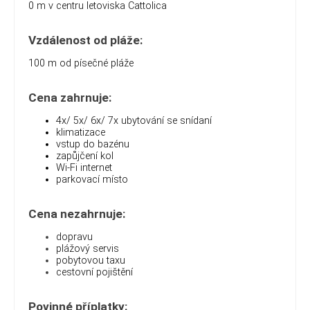
0 m v centru letoviska Cattolica
Vzdálenost od pláže:
100 m od písečné pláže
Cena zahrnuje:
4x/ 5x/ 6x/ 7x ubytování se snídaní
klimatizace
vstup do bazénu
zapůjčení kol
Wi-Fi internet
parkovací místo
Cena nezahrnuje:
dopravu
plážový servis
pobytovou taxu
cestovní pojištění
Povinné příplatky: