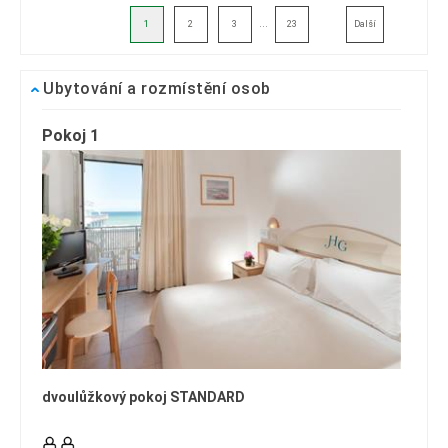
...
1
2
3
23
Další
Ubytování a rozmístění osob
Pokoj 1
dvoulůžkový pokoj STANDARD