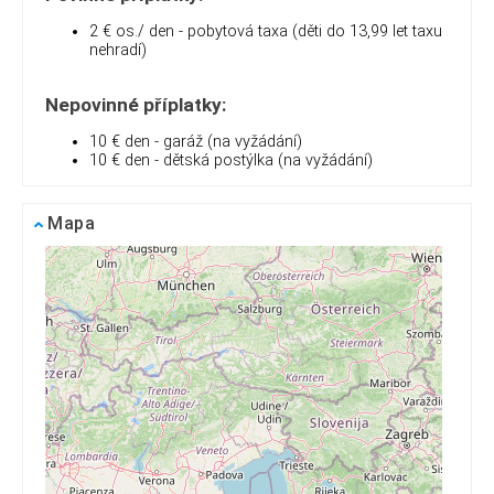
2 € os./ den - pobytová taxa (děti do 13,99 let taxu
nehradí)
Nepovinné příplatky:
10 € den - garáž (na vyžádání)
10 € den - dětská postýlka (na vyžádání)
Mapa