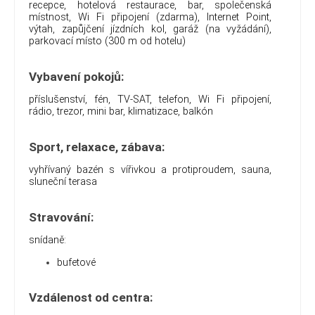
recepce, hotelová restaurace, bar, společenská
místnost, Wi Fi připojení (zdarma), Internet Point,
výtah, zapůjčení jízdních kol, garáž (na vyžádání),
parkovací místo (300 m od hotelu)
Vybavení pokojů:
příslušenství, fén, TV-SAT, telefon, Wi Fi připojení,
rádio, trezor, mini bar, klimatizace, balkón
Sport, relaxace, zábava:
vyhřívaný bazén s vířivkou a protiproudem, sauna,
sluneční terasa
Stravování:
snídaně:
bufetové
Vzdálenost od centra: