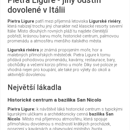
dovolené v Itálii
Pietra Ligure
patří mezi příjemná letoviska
Ligurské riviéry
,
která nabízejí trochu jiný charakter než klasické resorty severní
Itálie. Místo dlouhých rovných pláží tu najdete členitější
pobřeží, krásnou barvu moře, historické centrum, palmovou
promenádu a atmosféru menšího italského města.
Ligurská riviéra
je známá propojením moře, hor a
malebných přímořských městeček. Pietra Ligure k tomu
přidává pohodovou promenádu, kavárny, restaurace, bary,
obchůdky a večerní korzo přímo u moře. Díky své poloze je
vhodná nejen pro koupání, ale také pro výlety do okolí a
aktivnější dovolenou.
Největší lákadla
Historické centrum a bazilika San Nicolo
Pietra Ligure:
k návštěvě láká historické centrum s typickými
ligurskými uličkami a architektonicky cenná
bazilika San
Nicolo
. Město má příjemnou atmosféru, která spojuje
přímořskou dovolenou s možností krátkých procházek,
posezení v kavárnách a objevování místního života.