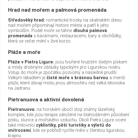
Hrad nad mořem a palmová promenáda
Středověký hrad:
romantické trosky na skalnatém útesu
nad mořem připomínají historii města a patří k jeho
symbolům. Podél moře se táhne
dlouhá palmová
promenáda
s kavárnami, restauracemi, bary a obchůdky,
která se večer mění v živé korzo.
Pláže a moře
Pláže v Pietra Ligure:
jsou tvořené hrubším šedým pískem
a místy drobnými oblázky typickými pro Ligurskou riviéru.
Vstup do moře je zpočátku pozvolný a následně prudší.
Velkým lákadlem je
čisté moře s krásnou barvou
a menší
pláže, které dávají místu jinou atmosféru než velká letoviska
na Jadranu.
Pietranuova a aktivní dovolená
Pietranuova:
na horském úbočí stojí známý lázeňský
komplex, kde jsou terapie založené na blahodárném působení
písku, slunce a mořského vzduchu. Okolí Pietra Ligure ocení
také milovníci
cyklistiky, pěší turistiky a výletů do
vnitrozemí
, kde se pobřeží rychle mění v členitou ligurskou
krajinu.