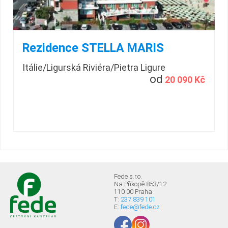
Rezidence STELLA MARIS
Itálie/Ligurská Riviéra/Pietra Ligure
od
20 090 Kč
Fede s.r.o.
Na Příkopě 853/12
110 00 Praha
T:
237 839 101
E:
fede@fede.cz