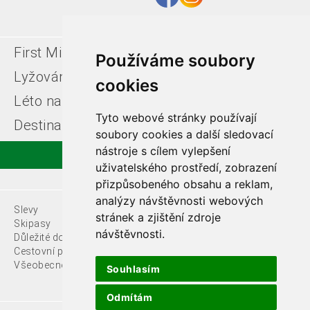
First Minute
Last minute
Používáme soubory
Lyžování v Itálii
Léto u moře
cookies
Léto na horách
Free ski zájezdy
Tyto webové stránky používají
Destinace
soubory cookies a další sledovací
nástroje s cílem vylepšení
uživatelského prostředí, zobrazení
přizpůsobeného obsahu a reklam,
analýzy návštěvnosti webových
Slevy
O nás
stránek a zjištění zdroje
Skipasy
návštěvnosti.
Důležité dokumenty
Kontakty
Cestovní pojištění
Všeobecné podmínky
Souhlasím
Odmítám