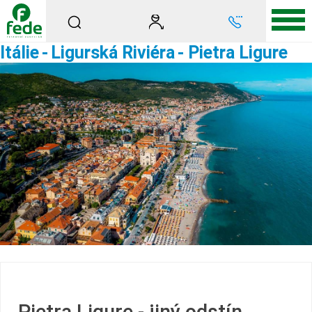
Itálie
-
Ligurská Riviéra
- Pietra Ligure
Pietra Ligure - jiný odstín