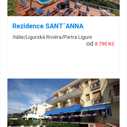
Rezidence SANT´ANNA
Itálie/Ligurská Riviéra/Pietra Ligure
od
8 790 Kč