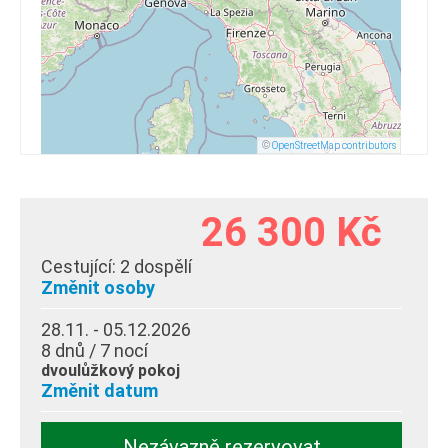
©
OpenStreetMap contributors
26 300 Kč
Cestující:
2 dospělí
Změnit osoby
28.11. - 05.12.2026
8 dnů / 7 nocí
dvoulůžkový pokoj
Změnit datum
Nezávazně rezervovat