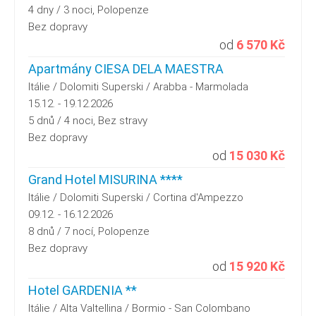
4 dny / 3 noci, Polopenze
Bez dopravy
od
6 570 Kč
Apartmány CIESA DELA MAESTRA
Itálie / Dolomiti Superski / Arabba - Marmolada
15.12. - 19.12.2026
5 dnů / 4 noci, Bez stravy
Bez dopravy
od
15 030 Kč
Grand Hotel MISURINA ****
Itálie / Dolomiti Superski / Cortina d'Ampezzo
09.12. - 16.12.2026
8 dnů / 7 nocí, Polopenze
Bez dopravy
od
15 920 Kč
Hotel GARDENIA **
Itálie / Alta Valtellina / Bormio - San Colombano