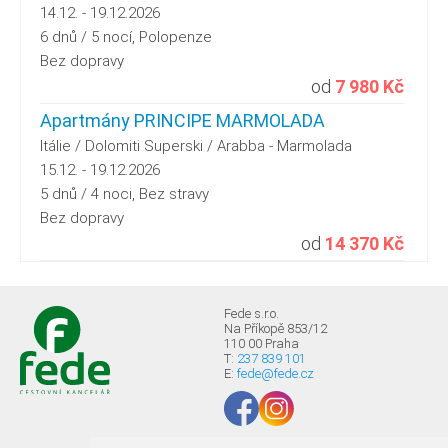
14.12. - 19.12.2026
6 dnů / 5 nocí, Polopenze
Bez dopravy
od
7 980 Kč
Apartmány PRINCIPE MARMOLADA
Itálie / Dolomiti Superski / Arabba - Marmolada
15.12. - 19.12.2026
5 dnů / 4 noci, Bez stravy
Bez dopravy
od
14 370 Kč
Fede s.r.o.
Na Příkopě 853/12
110 00 Praha
T:
237 839 101
E:
fede@fede.cz