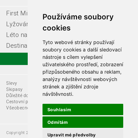
First Minute
Last minute
Používáme soubory
Lyžování v Itálii
Léto u moře
cookies
Léto na horách
Free ski zájezdy
Tyto webové stránky používají
Destinace
soubory cookies a další sledovací
nástroje s cílem vylepšení
uživatelského prostředí, zobrazení
přizpůsobeného obsahu a reklam,
analýzy návštěvnosti webových
Slevy
O nás
stránek a zjištění zdroje
Skipasy
návštěvnosti.
Důležité dokumenty
Kontakty
Cestovní pojištění
Všeobecné podmínky
Souhlasím
Odmítám
Copyright 2021 Fede, s.r.o.
Upravit mé předvolby