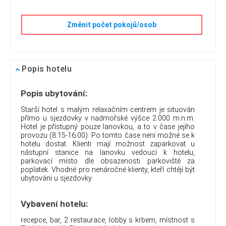
Změnit počet pokojů/osob
Popis hotelu
Popis ubytování:
Starší hotel s malým relaxačním centrem je situován
přímo u sjezdovky v nadmořské výšce 2.000 m.n.m.
Hotel je přístupný pouze lanovkou, a to v čase jejího
provozu (8:15-16:00). Po tomto čase není možné se k
hotelu dostat. Klienti mají možnost zaparkovat u
nástupní stanice na lanovku vedoucí k hotelu,
parkovací místo dle obsazenosti parkoviště za
poplatek. Vhodné pro nenáročné klienty, kteří chtějí být
ubytováni u sjezdovky.
Vybavení hotelu:
recepce, bar, 2 restaurace, lobby s krbem, místnost s