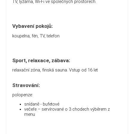
TV, lyžárna, Wi-Fi ve společných prostorech.
Vybavení pokojů:
koupelna, fén, TV, telefon
Sport, relaxace, zábava:
relaxační zóna, finská sauna. Vstup
od 16 let
Stravování:
polopenze:
snídaně - bufetové
večeře – servírované o 3 chodech výběrem z
menu