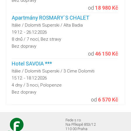
Bez dopravy
od
18 980 Kč
Apartmány ROSMARY´S CHALET
Itálie / Dolomiti Superski / Alta Badia
19.12. - 26.12.2026
8 dnů / 7 nocí, Bez stravy
Bez dopravy
od
46 150 Kč
Hotel SAVOIA ***
Itálie / Dolomiti Superski / 3 Cime Dolomiti
15.12. - 18.12.2026
4 dny / 3 noci, Polopenze
Bez dopravy
od
6 570 Kč
Fede s.r.o.
Na Příkopě 853/12
110 00 Praha