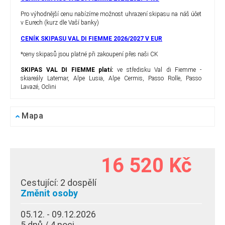
Pro výhodnější cenu nabízíme možnost uhrazení skipasu na náš účet
v Eurech (kurz dle Vaší banky)
CENÍK SKIPASU VAL DI FIEMME 2026/2027 V EUR
*ceny skipasů jsou platné při zakoupení přes naši CK
SKIPAS VAL DI FIEMME platí:
ve středisku Val di Fiemme -
skiareály Latemar, Alpe Lusia, Alpe Cermis, Passo Rolle, Passo
Lavazé, Oclini
Mapa
16 520 Kč
Cestující:
2 dospělí
Změnit osoby
05.12. - 09.12.2026
5 dnů / 4 noci