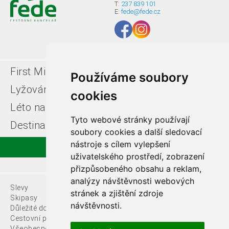
T:
237 839 101
E:
fede@fede.cz
First Minute
Last minute
Používáme soubory
Lyžování v Itálii
Léto u moře
cookies
Léto na horách
Free ski zájezdy
Tyto webové stránky používají
Destinace
soubory cookies a další sledovací
nástroje s cílem vylepšení
uživatelského prostředí, zobrazení
přizpůsobeného obsahu a reklam,
analýzy návštěvnosti webových
Slevy
O nás
stránek a zjištění zdroje
Skipasy
návštěvnosti.
Důležité dokumenty
Kontakty
Cestovní pojištění
Všeobecné podmínky